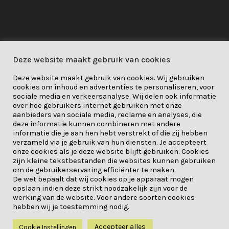
Privacybeleid
Deze website maakt gebruik van cookies
Privacybeleid
/
Cookie
/
Deze website maakt gebruik van cookies. Wij gebruiken
Verantwoordelijkheid
cookies om inhoud en advertenties te personaliseren, voor
sociale media en verkeersanalyse. Wij delen ook informatie
over hoe gebruikers internet gebruiken met onze
About Me
aanbieders van sociale media, reclame en analyses, die
deze informatie kunnen combineren met andere
Dit project is gefinancierd door
informatie die je aan hen hebt verstrekt of die zij hebben
verzameld via je gebruik van hun diensten. Je accepteert
het onderzoeks- en
onze cookies als je deze website blijft gebruiken. Cookies
innovatieprogramma Horizon
zijn kleine tekstbestanden die websites kunnen gebruiken
om de gebruikerservaring efficiënter te maken.
2020 van de Europese Unie onder
De wet bepaalt dat wij cookies op je apparaat mogen
opslaan indien deze strikt noodzakelijk zijn voor de
subsidieovereenkomst nr. 841850.
werking van de website. Voor andere soorten cookies
hebben wij je toestemming nodig.
Accepteer alles
Cookie Instellingen