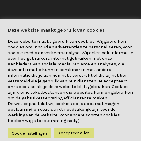
Privacybeleid
Deze website maakt gebruik van cookies
Privacybeleid
/
Cookie
/
Deze website maakt gebruik van cookies. Wij gebruiken
Verantwoordelijkheid
cookies om inhoud en advertenties te personaliseren, voor
sociale media en verkeersanalyse. Wij delen ook informatie
over hoe gebruikers internet gebruiken met onze
About Me
aanbieders van sociale media, reclame en analyses, die
deze informatie kunnen combineren met andere
Dit project is gefinancierd door
informatie die je aan hen hebt verstrekt of die zij hebben
verzameld via je gebruik van hun diensten. Je accepteert
het onderzoeks- en
onze cookies als je deze website blijft gebruiken. Cookies
innovatieprogramma Horizon
zijn kleine tekstbestanden die websites kunnen gebruiken
om de gebruikerservaring efficiënter te maken.
2020 van de Europese Unie onder
De wet bepaalt dat wij cookies op je apparaat mogen
opslaan indien deze strikt noodzakelijk zijn voor de
subsidieovereenkomst nr. 841850.
werking van de website. Voor andere soorten cookies
hebben wij je toestemming nodig.
Accepteer alles
Cookie Instellingen