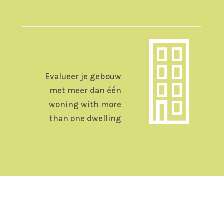
Evalueer je gebouw
met meer dan één
woning
with more
than one dwelling