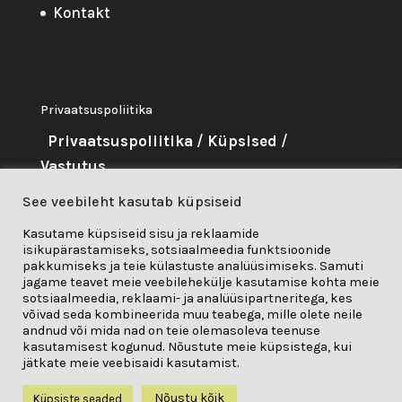
Kontakt
Privaatsuspoliitika
Privaatsuspoliitika
/
Küpsised
/
Vastutus
See veebileht kasutab küpsiseid
About Me
Kasutame küpsiseid sisu ja reklaamide
isikupärastamiseks, sotsiaalmeedia funktsioonide
Seda projekti on rahastanud
pakkumiseks ja teie külastuste analüüsimiseks. Samuti
Euroopa Liidu teadus- ja
jagame teavet meie veebilehekülje kasutamise kohta meie
sotsiaalmeedia, reklaami- ja analüüsipartneritega, kes
innovatsiooniprogramm "Horisont
võivad seda kombineerida muu teabega, mille olete neile
andnud või mida nad on teie olemasoleva teenuse
2020" toetuslepingu nr 841850 alusel.
kasutamisest kogunud. Nõustute meie küpsistega, kui
jätkate meie veebisaidi kasutamist.
Nõustu kõik
Küpsiste seaded