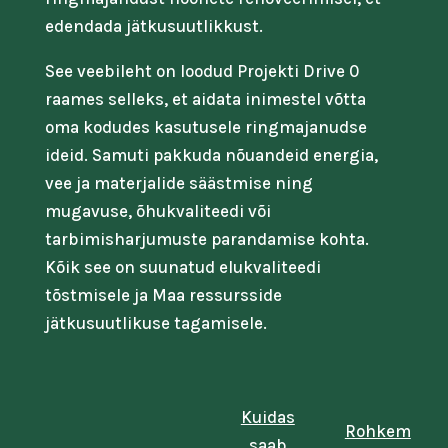
edendada jätkusuutlikkust.
See veebileht on loodud Projekti Drive 0
raames selleks, et aidata inimestel võtta
oma kodudes kasutusele ringmajanudse
ideid. Samuti pakkuda nõuandeid energia,
vee ja materjalide säästmise ning
mugavuse, õhukvaliteedi või
tarbimisharjumuste parandamise kohta.
Kõik see on suunatud elukvaliteedi
tõstmisele ja Maa ressursside
jätkusuutlikuse tagamisele.
Kuidas
Rohkem
saab