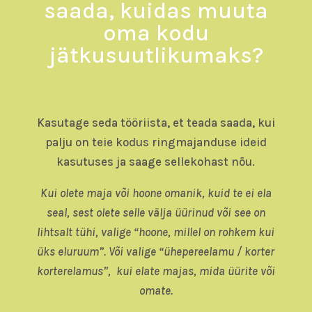
saada, kuidas muuta
oma kodu
jätkusuutlikumaks?
Kasutage seda tööriista, et teada saada, kui
palju on teie kodus ringmajanduse ideid
kasutuses ja saage sellekohast nõu.
Kui olete maja või hoone omanik, kuid te ei ela
seal, s
est olete selle välja üürinud võ
i see on
lihtsalt tühi, valige “hoone, millel on rohkem kui
üks eluruum”. Või valige “ühepereelamu / korter
korterelamus”, kui elate majas, mida üürite või
omate.