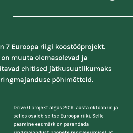
n 7 Euroopa riigi koostööprojekt.
 on muuta olemasolevad ja
itavad ehitised jätkusuutlikumaks
 ringmajanduse põhimõtteid.
Drive 0 projekt algas 2019. aasta oktoobris ja
selles osaleb seitse Euroopa riiki. Selle
peamine eesmärk on parandada
ringmajandust hoonete renoveerimisel, et