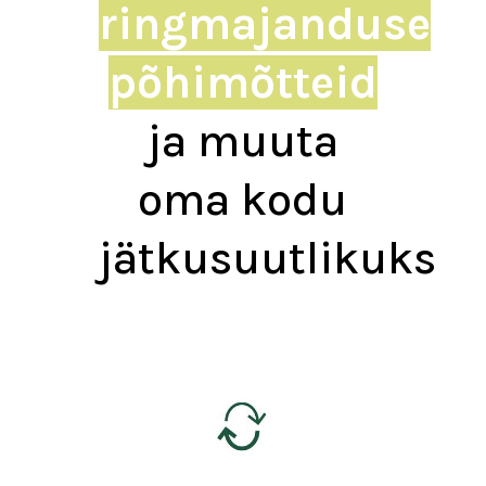
ringmajanduse
põhimõtteid
ja muuta
oma kodu
jätkusuutlikuks