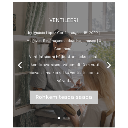
VENTILEERI
by
Ignacio López Cortés
|
august 18, 2022
|
Mugavus
,
Ringmajanduslikud harjumused
| 0
Comments
Ventilatsiooni hõlbustamiseks piisab
akende avamisest vähemalt 10 minutit
päevas. Ilma korraliku ventilatsioonita
võivad...
Rohkem teada saada