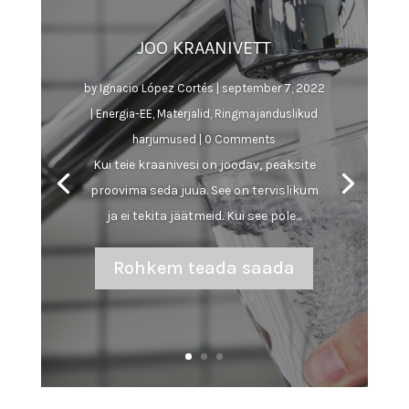
JOO KRAANIVETT
by
Ignacio López Cortés
|
september 7, 2022
|
Energia-EE
,
Materjalid
,
Ringmajanduslikud
harjumused
| 0 Comments
Kui teie kraanivesi on joodav, peaksite
proovima seda juua. See on tervislikum
ja ei tekita jäätmeid. Kui see pole...
Rohkem teada saada