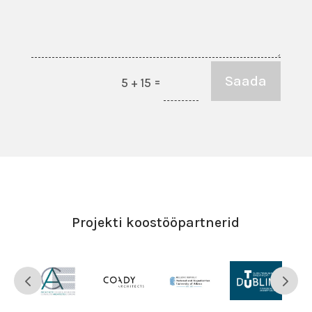
Saada
=
5 + 15
Projekti koostööpartnerid