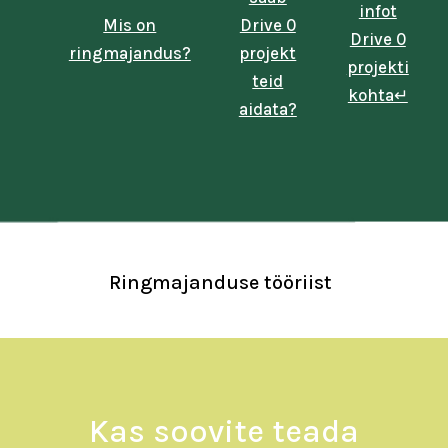
infot
Mis on
Drive 0
Drive 0
ringmajandus?
projekt
projekti
teid
kohta↵
aidata?
Ringmajanduse tööriist
l
Kas soovite teada