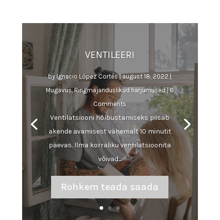
VENTILEERI
by
Ignacio López Cortés
|
august 18, 2022
|
Mugavus
,
Ringmajanduslikud harjumused
| 0
Comments
Ventilatsiooni hõlbustamiseks piisab
akende avamisest vähemalt 10 minutit
päevas. Ilma korraliku ventilatsioonita
võivad...
Rohkem teada saada