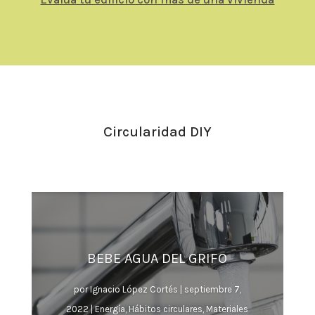
Circularidad DIY
BEBE AGUA DEL GRIFO
por
Ignacio López Cortés
|
septiembre 7,
2022
|
Energía
,
Hábitos circulares
,
Materiales