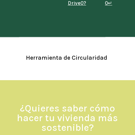
Drive0?
0↵
Herramienta de Circularidad
l
¿Quieres saber cómo
hacer tu vivienda más
sostenible?