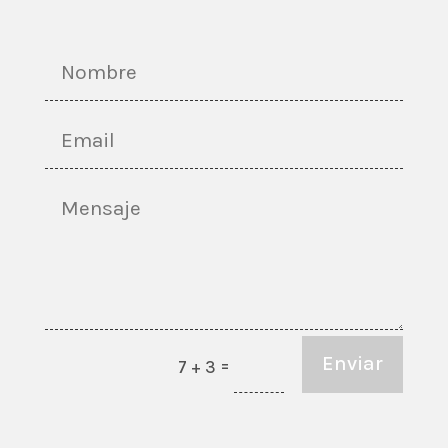
Enviar
=
7 + 3