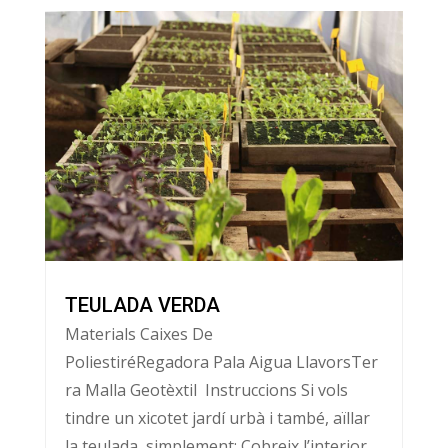
TEULADA VERDA
Materials Caixes De
PoliestiréRegadora Pala Aigua LlavorsTer
ra Malla Geotèxtil Instruccions Si vols
tindre un xicotet jardí urbà i també, aïllar
la teulada, simplement: Cobreix l’interior