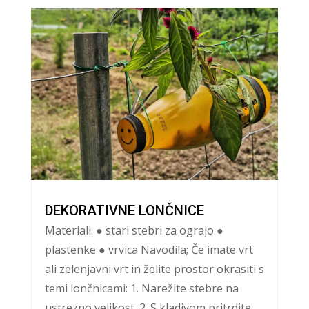
DEKORATIVNE LONČNICE
Materiali: ● stari stebri za ograjo ●
plastenke ● vrvica Navodila; Če imate vrt
ali zelenjavni vrt in želite prostor okrasiti s
temi lončnicami: 1. Narežite stebre na
ustrezno velikost. 2. S kladivom pritrdite