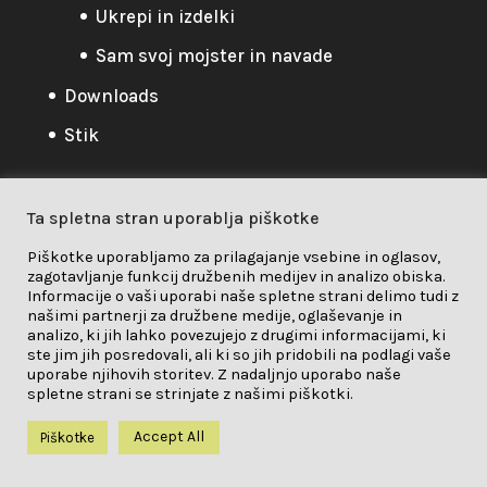
Ukrepi in izdelki
Sam svoj mojster in navade
Downloads
Stik
Ta spletna stran uporablja piškotke
Pravilnik o zasebnosti
Piškotke uporabljamo za prilagajanje vsebine in oglasov,
zagotavljanje funkcij družbenih medijev in analizo obiska.
Pravilnik o zasebnosti
/
Piškotki
/
Informacije o vaši uporabi naše spletne strani delimo tudi z
našimi partnerji za družbene medije, oglaševanje in
Odgovornost
analizo, ki jih lahko povezujejo z drugimi informacijami, ki
ste jim jih posredovali, ali ki so jih pridobili na podlagi vaše
uporabe njihovih storitev. Z nadaljnjo uporabo naše
spletne strani se strinjate z našimi piškotki.
Accept All
Piškotke