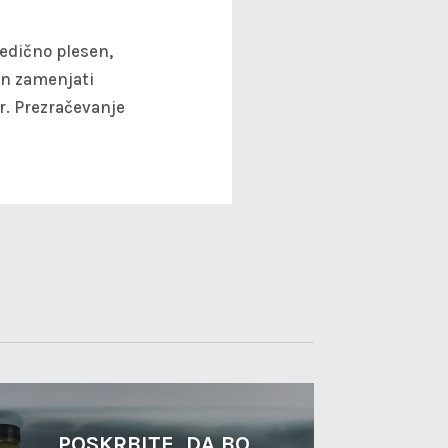
edično plesen,
 in zamenjati
r. Prezračevanje
POSKRBITE, DA BO