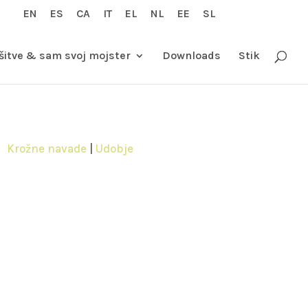
EN
ES
CA
IT
EL
NL
EE
SL
šitve & sam svoj mojster
Downloads
Stik
Krožne navade
|
Udobje