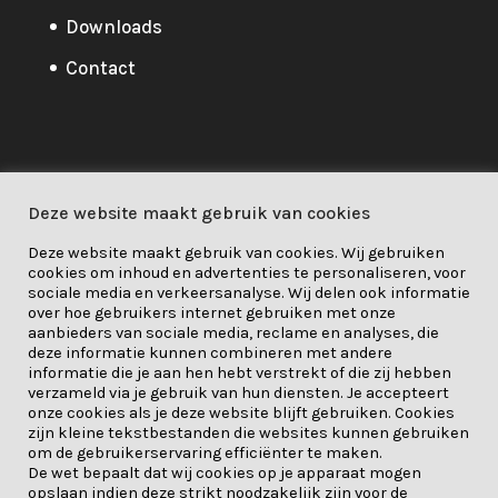
Downloads
Contact
Privacybeleid
Deze website maakt gebruik van cookies
Privacybeleid
/
Cookie
/
Deze website maakt gebruik van cookies. Wij gebruiken
Verantwoordelijkheid
cookies om inhoud en advertenties te personaliseren, voor
sociale media en verkeersanalyse. Wij delen ook informatie
over hoe gebruikers internet gebruiken met onze
About Me
aanbieders van sociale media, reclame en analyses, die
deze informatie kunnen combineren met andere
Dit project is gefinancierd door
informatie die je aan hen hebt verstrekt of die zij hebben
verzameld via je gebruik van hun diensten. Je accepteert
het onderzoeks- en
onze cookies als je deze website blijft gebruiken. Cookies
innovatieprogramma Horizon
zijn kleine tekstbestanden die websites kunnen gebruiken
om de gebruikerservaring efficiënter te maken.
2020 van de Europese Unie onder
De wet bepaalt dat wij cookies op je apparaat mogen
opslaan indien deze strikt noodzakelijk zijn voor de
subsidieovereenkomst nr. 841850.