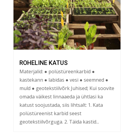
ROHELINE KATUS
Materjalid: ● polüstüreenkarbid ●
kastekann ● labidas ● vesi ● seemned ●
muld ● geotekstiilvõrk Juhised; Kui soovite
omada väikest linnaaeda ja ühtlasi ka
katust soojustada, siis lihtsalt: 1. Kata
polüstüreenist karbid seest
geotekstiilvõrguga. 2. Täida kastid...