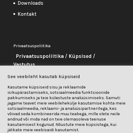
Downloads
Kontakt
Privaatsuspoliitika
Privaatsuspoliitika
/
Küpsised
/
Vastutus
See veebileht kasutab küpsiseid
About Me
Kasutame küpsiseid sisu ja reklaamide
isikupärastamiseks, sotsiaalmeedia funktsioonide
Seda projekti on rahastanud
pakkumiseks ja teie külastuste analüüsimiseks. Samuti
Euroopa Liidu teadus- ja
jagame teavet meie veebilehekülje kasutamise kohta meie
sotsiaalmeedia, reklaami- ja analüüsipartneritega, kes
innovatsiooniprogramm "Horisont
võivad seda kombineerida muu teabega, mille olete neile
andnud või mida nad on teie olemasoleva teenuse
2020" toetuslepingu nr 841850 alusel.
kasutamisest kogunud. Nõustute meie küpsistega, kui
jätkate meie veebisaidi kasutamist.