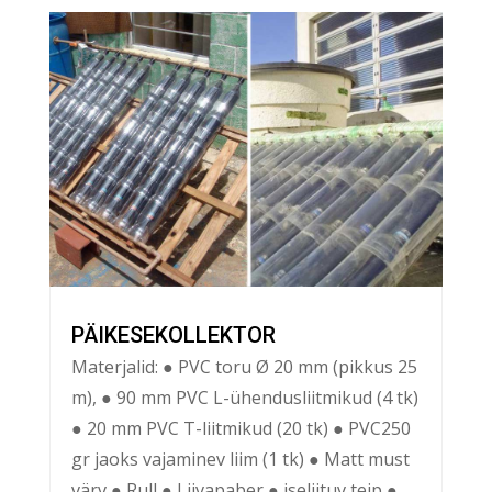
PÄIKESEKOLLEKTOR
Materjalid: ● PVC toru Ø 20 mm (pikkus 25
m), ● 90 mm PVC L-ühendusliitmikud (4 tk)
● 20 mm PVC T-liitmikud (20 tk) ● PVC250
gr jaoks vajaminev liim (1 tk) ● Matt must
värv ● Rull ● Liivapaber ● iseliituv teip ●