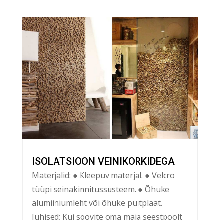
ISOLATSIOON VEINIKORKIDEGA
Materjalid: ● Kleepuv materjal. ● Velcro
tüüpi seinakinnitussüsteem. ● Õhuke
alumiiniumleht või õhuke puitplaat.
Juhised; Kui soovite oma maja seestpoolt