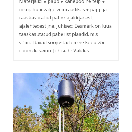
Materjalid: ● papp ● kahepoolne teip ●
nisujahu ● valge veini äädikas ● papp ja
taaskasutatud paber ajakirjadest,
ajalehtedest jne. Juhised; Eesmärk on luua
taaskasutatud paberist plaadid, mis
võimaldavad soojustada meie kodu või
ruumide seinu. Juhised: · Valides...