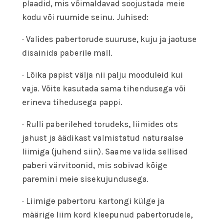
plaadid, mis võimaldavad soojustada meie
kodu või ruumide seinu. Juhised:
· Valides pabertorude suuruse, kuju ja jaotuse
disainida paberile mall.
· Lõika papist välja nii palju mooduleid kui
vaja. Võite kasutada sama tihendusega või
erineva tihedusega pappi.
· Rulli paberilehed torudeks, liimides ots
jahust ja äädikast valmistatud naturaalse
liimiga (juhend siin). Saame valida sellised
paberi värvitoonid, mis sobivad kõige
paremini meie sisekujundusega.
· Liimige pabertoru kartongi külge ja
määrige liim kord kleepunud pabertorudele,