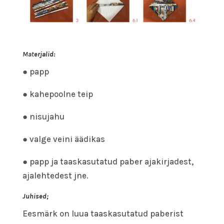
Mat
erjalid:
● papp
● kahepoolne teip
● nisujahu
● valge veini äädikas
● papp ja taaskasutatud paber ajakirjadest,
ajalehtedest jne.
Juhised;
Eesmärk on luua taaskasutatud paberist