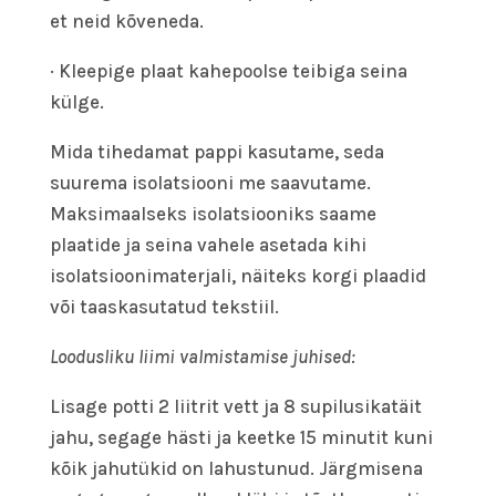
et neid kõveneda.
· Kleepige plaat kahepoolse teibiga seina
külge.
Mida tihedamat pappi kasutame, seda
suurema isolatsiooni me saavutame.
Maksimaalseks isolatsiooniks saame
plaatide ja seina vahele asetada kihi
isolatsioonimaterjali, näiteks korgi plaadid
või taaskasutatud tekstiil.
Loodusliku liimi valmistamise juhised:
Lisage potti 2 liitrit vett ja 8 supilusikatäit
jahu, segage hästi ja keetke 15 minutit kuni
kõik jahutükid on lahustunud. Järgmisena