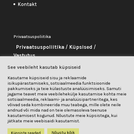
Kontakt
Privaatsuspoliitika
Privaatsuspoliitika
/
Küpsised
/
Vastutus
See veebileht kasutab küpsiseid
About Me
Kasutame küpsiseid sisu ja reklaamide
isikupärastamiseks, sotsiaalmeedia funktsioonide
Seda projekti on rahastanud
pakkumiseks ja teie külastuste analüüsimiseks. Samuti
Euroopa Liidu teadus- ja
jagame teavet meie veebilehekülje kasutamise kohta meie
sotsiaalmeedia, reklaami- ja analüüsipartneritega, kes
innovatsiooniprogramm "Horisont
võivad seda kombineerida muu teabega, mille olete neile
andnud või mida nad on teie olemasoleva teenuse
2020" toetuslepingu nr 841850 alusel.
kasutamisest kogunud. Nõustute meie küpsistega, kui
jätkate meie veebisaidi kasutamist.
Nõustu kõik
Küpsiste seaded