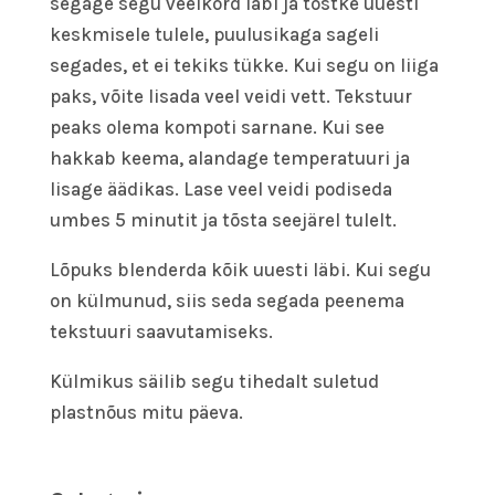
segage segu veelkord läbi ja tõstke uuesti
keskmisele tulele, puulusikaga sageli
segades, et ei tekiks tükke. Kui segu on liiga
paks, võite lisada veel veidi vett. Tekstuur
peaks olema kompoti sarnane. Kui see
hakkab keema, alandage temperatuuri ja
lisage äädikas. Lase veel veidi podiseda
umbes 5 minutit ja tõsta seejärel tulelt.
Lõpuks blenderda kõik uuesti läbi. Kui segu
on külmunud, siis seda segada peenema
tekstuuri saavutamiseks.
Külmikus säilib segu tihedalt suletud
plastnõus mitu päeva.