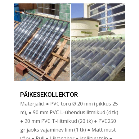
PÄIKESEKOLLEKTOR
Materjalid: ● PVC toru Ø 20 mm (pikkus 25
m), ● 90 mm PVC L-ühendusliitmikud (4 tk)
● 20 mm PVC T-liitmikud (20 tk) ● PVC250
gr jaoks vajaminev liim (1 tk) ● Matt must
värv ● Rull ● Liivapaber ● iseliituv teip ●