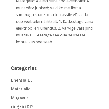
Materjalid: ● elektriline soojaveeboiler ●
must värv Juhised; Vaid kolme lihtsa
sammuga saate oma terrassile või aeda
uue veeboileri. Lihtsalt: 1. Katkestage vana
elektriboileri ühendus. 2. Värvige välispind
mustaks. 3. Asetage see õue sellisesse
kohta, kus see saab...
Categories
Energia-EE
Materjalid
Mugavus
ringkiri DIY