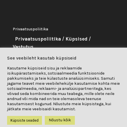
Privaatsuspoliitika
Privaatsuspoliitika
/
Küpsised
/
Vastutus
See veebileht kasutab küpsiseid
About Me
Kasutame küpsiseid sisu ja reklaamide
isikupärastamiseks, sotsiaalmeedia funktsioonide
Seda projekti on rahastanud
pakkumiseks ja teie külastuste analüüsimiseks. Samuti
Euroopa Liidu teadus- ja
jagame teavet meie veebilehekülje kasutamise kohta meie
sotsiaalmeedia, reklaami- ja analüüsipartneritega, kes
innovatsiooniprogramm "Horisont
võivad seda kombineerida muu teabega, mille olete neile
andnud või mida nad on teie olemasoleva teenuse
2020" toetuslepingu nr 841850 alusel.
kasutamisest kogunud. Nõustute meie küpsistega, kui
jätkate meie veebisaidi kasutamist.
Nõustu kõik
Küpsiste seaded