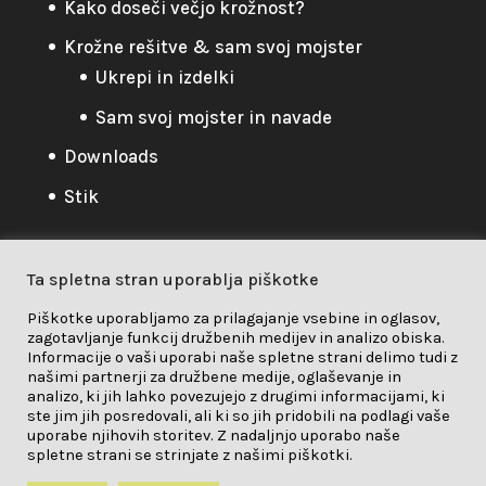
Kako doseči večjo krožnost?
Krožne rešitve & sam svoj mojster
Ukrepi in izdelki
Sam svoj mojster in navade
Downloads
Stik
Ta spletna stran uporablja piškotke
Pravilnik o zasebnosti
Piškotke uporabljamo za prilagajanje vsebine in oglasov,
zagotavljanje funkcij družbenih medijev in analizo obiska.
Pravilnik o zasebnosti
/
Piškotki
/
Informacije o vaši uporabi naše spletne strani delimo tudi z
našimi partnerji za družbene medije, oglaševanje in
Odgovornost
analizo, ki jih lahko povezujejo z drugimi informacijami, ki
ste jim jih posredovali, ali ki so jih pridobili na podlagi vaše
uporabe njihovih storitev. Z nadaljnjo uporabo naše
spletne strani se strinjate z našimi piškotki.