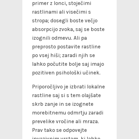
primer z lonci, stoječimi
rastlinami ali visečimi s
stropa; dosegli boste večjo
absorpcijo zvoka, saj se boste
izognili odmevu. Ali pa
preprosto postavite rastline
po vsej hiši; zaradi njih se
lahko počutite bolje saj imajo
pozitiven psihološki učinek.
Priporočljivo je izbrati lokalne
rastline saj si s tem olajšate
skrb zanje in se izognete
morebitnemu odmrtju zaradi
prevelike vročine ali mraza.
Prav tako se odpovejte
invazivnim vrstam, ki lahko