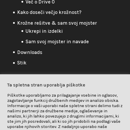
Več o Drive 0
Kako doseči večjo krožnost?
Krožne rešitve & sam svoj mojster
Ukrepi in izdelki
Sam svoj mojster in navade
Downloads
Stik
Ta spletna stran uporablja piškotke
Pravilnik o zasebnosti
Piškotke uporabljamo za prilagajanje vsebine in oglasov,
zagotavljanje funkcij družbenih medijev in analizo obiska.
Pravilnik o zasebnosti
/
Piškotki
/
Informacije o vaši uporabi naše spletne strani delimo tudi z
našimi partnerji za družbene medije, oglaševanje in
Odgovornost
analizo, ki jih lahko povezujejo z drugimi informacijami, ki
ste jim jih posredovali, ali ki so jih pridobili na podlagi vaše
uporabe njihovih storitev. Z nadaljnjo uporabo naše