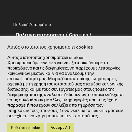
Πολιτική Απορρήτου
Πολιτικη απορρητου
/
Cookies
/
Ευθυνη
Αυτός ο ιστότοπος χρησιμοποιεί cookies
Αυτός ο ιστότοπος χρησιμοποιεί cookies
About Me
Χρησιμοποιούμε cookies για να εξατομικεύσουμε το
περιεχόμενο και τις διαφημίσεις, να παρέχουμε λειτουργίες
Το έργο αυτό έχει χρηματοδοτηθεί
κοινωνικών μέσων και για να αναλύουμε την
επισκεψιμότητά μας. Μοιραζόμαστε επίσης πληροφορίες
από το πρόγραμμα έρευνας και
σχετικά με τη χρήση του ιστότοπού μας στα μέσα κοινωνικής
καινοτομίας «Ορίζοντας 2020» της
δικτύωσης, και με τους συνεργάτες μας στους τομείς της
διαφήμισης και της ανάλυσης δεδομένων, οι οποίοι ενδέχεται
Ευρωπαϊκής Ενωσης στο πλαίσιο της
να τις συνδυάσουν με άλλες πληροφορίες που τους έχετε
παράσχει ή που έχουν συλλέξει από τη χρήση των
συμφωνίας επιχορήγησης υπ’ αριθ. 841850.
υπηρεσιών τους από εσάς. Συναινείτε με τα cookies μας εάν
συνεχίσετε να χρησιμοποιείτε τον ιστότοπό μας.
Accept All
Ρυθμίσεις cookie