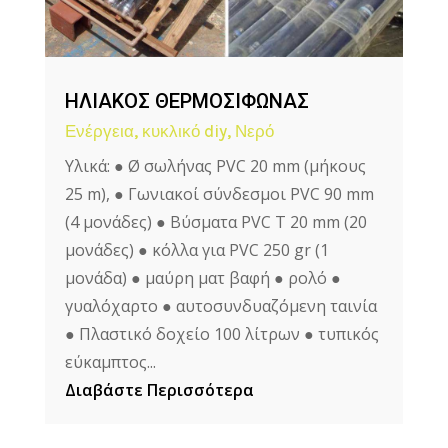
ΗΛΙΑΚΟΣ ΘΕΡΜΟΣΙΦΩΝΑΣ
Ενέργεια
,
κυκλικό diy
,
Νερό
Υλικά: ● Ø σωλήνας PVC 20 mm (μήκους
25 m), ● Γωνιακοί σύνδεσμοι PVC 90 mm
(4 μονάδες) ● Βύσματα PVC T 20 mm (20
μονάδες) ● κόλλα για PVC 250 gr (1
μονάδα) ● μαύρη ματ βαφή ● ρολό ●
γυαλόχαρτο ● αυτοσυνδυαζόμενη ταινία
● Πλαστικό δοχείο 100 λίτρων ● τυπικός
εύκαμπτος...
Διαβάστε Περισσότερα