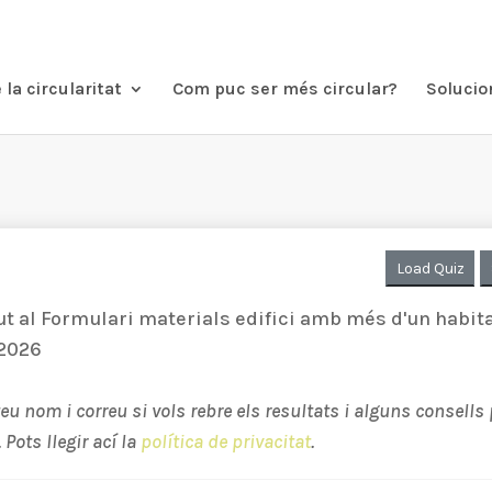
 la circularitat
Com puc ser més circular?
Solucion
Load Quiz
t al Formulari materials edifici amb més d'un habita
 2026
teu nom i correu si vols rebre els resultats i alguns consells 
 Pots llegir ací la
política de privacitat
.