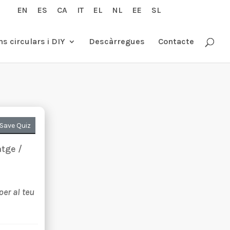
EN
ES
CA
IT
EL
NL
EE
SL
s circulars i DIY
Descàrregues
Contacte
Save Quiz
tge /
per al teu