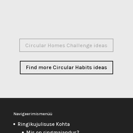
Circular Homes Challenge ideas
Find more Circular Habits ideas
Navigeerimismenüü
Ringikujulisuse Kohta
Mis on ringmajandus?