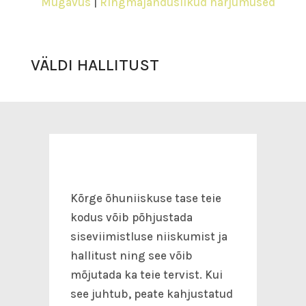
Mugavus
|
Ringmajanduslikud harjumused
VÄLDI HALLITUST
Kõrge õhuniiskuse tase teie
kodus võib põhjustada
siseviimistluse niiskumist ja
hallitust ning see võib
mõjutada ka teie tervist. Kui
see juhtub, peate kahjustatud