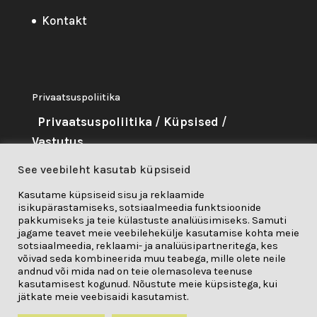
Kontakt
Privaatsuspoliitika
Privaatsuspoliitika
/
Küpsised
/
Vastutus
See veebileht kasutab küpsiseid
About Me
Kasutame küpsiseid sisu ja reklaamide
isikupärastamiseks, sotsiaalmeedia funktsioonide
Seda projekti on rahastanud
pakkumiseks ja teie külastuste analüüsimiseks. Samuti
Euroopa Liidu teadus- ja
jagame teavet meie veebilehekülje kasutamise kohta meie
sotsiaalmeedia, reklaami- ja analüüsipartneritega, kes
innovatsiooniprogramm "Horisont
võivad seda kombineerida muu teabega, mille olete neile
andnud või mida nad on teie olemasoleva teenuse
2020" toetuslepingu nr 841850 alusel.
kasutamisest kogunud. Nõustute meie küpsistega, kui
jätkate meie veebisaidi kasutamist.