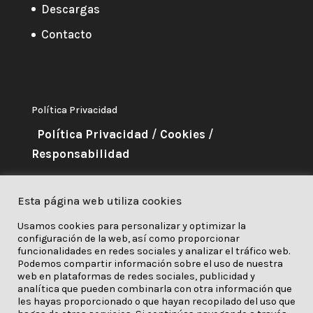
Descargas
Contacto
Política Privacidad
Política Privacidad
/
Cookies
/
Responsabilidad
About Me
Esta página web utiliza cookies
Este proyecto ha recibido
Usamos cookies para personalizar y optimizar la
configuración de la web, así como proporcionar
financiación del programa de
funcionalidades en redes sociales y analizar el tráfico web.
investigación e innovación
Podemos compartir información sobre el uso de nuestra
web en plataformas de redes sociales, publicidad y
Horizonte 2020 de la Unión Europea en virtud
analítica que pueden combinarla con otra información que
les hayas proporcionado o que hayan recopilado del uso que
del acuerdo de subvención núm. 841850.