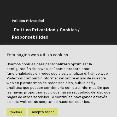
Política Privacidad
Política Privacidad
/
Cookies
/
Responsabilidad
About Me
Esta página web utiliza cookies
Este proyecto ha recibido
Usamos cookies para personalizar y optimizar la
configuración de la web, así como proporcionar
financiación del programa de
funcionalidades en redes sociales y analizar el tráfico web.
investigación e innovación
Podemos compartir información sobre el uso de nuestra
web en plataformas de redes sociales, publicidad y
Horizonte 2020 de la Unión Europea en virtud
analítica que pueden combinarla con otra información que
les hayas proporcionado o que hayan recopilado del uso que
del acuerdo de subvención núm. 841850.
hagas de otros servicios. Si continúas navegando a través
de esta web estás aceptando nuestras cookies.
Acepto todas
Cookies