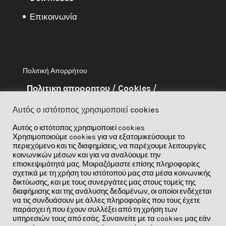
Επικοινωνία
Πολιτική Απορρήτου
Πολιτικη απορρητου
/
Cookies
/
Ευθυνη
Αυτός ο ιστότοπος χρησιμοποιεί cookies
Αυτός ο ιστότοπος χρησιμοποιεί cookies
About Me
Χρησιμοποιούμε cookies για να εξατομικεύσουμε το
περιεχόμενο και τις διαφημίσεις, να παρέχουμε λειτουργίες
Το έργο αυτό έχει χρηματοδοτηθεί
κοινωνικών μέσων και για να αναλύουμε την
επισκεψιμότητά μας. Μοιραζόμαστε επίσης πληροφορίες
από το πρόγραμμα έρευνας και
σχετικά με τη χρήση του ιστότοπού μας στα μέσα κοινωνικής
καινοτομίας «Ορίζοντας 2020» της
δικτύωσης, και με τους συνεργάτες μας στους τομείς της
διαφήμισης και της ανάλυσης δεδομένων, οι οποίοι ενδέχεται
Ευρωπαϊκής Ενωσης στο πλαίσιο της
να τις συνδυάσουν με άλλες πληροφορίες που τους έχετε
παράσχει ή που έχουν συλλέξει από τη χρήση των
συμφωνίας επιχορήγησης υπ’ αριθ. 841850.
υπηρεσιών τους από εσάς. Συναινείτε με τα cookies μας εάν