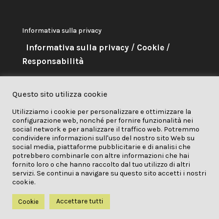
Informativa sulla privacy
Informativa sulla privacy
/
Cookie
/
Responsabilità
About Me
Questo sito utilizza cookie
Questo progetto ha ricevuto
Utilizziamo i cookie per personalizzare e ottimizzare la
configurazione web, nonché per fornire funzionalità nei
finanziamenti dal programma di
social network e per analizzare il traffico web. Potremmo
ricerca e innovazione Horizon
condividere informazioni sull'uso del nostro sito Web su
social media, piattaforme pubblicitarie e di analisi che
2020 dell'Unione Europea nell'ambito della
potrebbero combinarle con altre informazioni che hai
fornito loro o che hanno raccolto dal tuo utilizzo di altri
convenzione di sovvenzione n. 841850.
servizi. Se continui a navigare su questo sito accetti i nostri
cookie.
Accettare tutti
Cookie