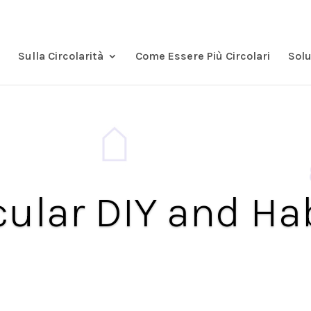
Sulla Circolarità
Come Essere Più Circolari
Solu
cular DIY and Ha