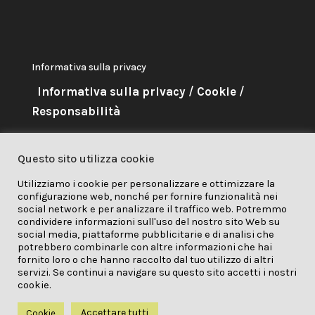
Informativa sulla privacy
Informativa sulla privacy
/
Cookie
/
Responsabilità
About Me
Questo sito utilizza cookie
Questo progetto ha ricevuto
Utilizziamo i cookie per personalizzare e ottimizzare la
configurazione web, nonché per fornire funzionalità nei
finanziamenti dal programma di
social network e per analizzare il traffico web. Potremmo
ricerca e innovazione Horizon
condividere informazioni sull'uso del nostro sito Web su
social media, piattaforme pubblicitarie e di analisi che
2020 dell'Unione Europea nell'ambito della
potrebbero combinarle con altre informazioni che hai
fornito loro o che hanno raccolto dal tuo utilizzo di altri
convenzione di sovvenzione n. 841850.
servizi. Se continui a navigare su questo sito accetti i nostri
cookie.
Accettare tutti
Cookie