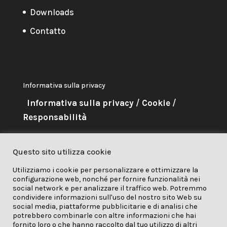
Downloads
Contatto
Informativa sulla privacy
Informativa sulla privacy
/
Cookie
/
Responsabilità
About Me
Questo sito utilizza cookie
Questo progetto ha ricevuto
Utilizziamo i cookie per personalizzare e ottimizzare la
configurazione web, nonché per fornire funzionalità nei
finanziamenti dal programma di
social network e per analizzare il traffico web. Potremmo
ricerca e innovazione Horizon
condividere informazioni sull'uso del nostro sito Web su
social media, piattaforme pubblicitarie e di analisi che
2020 dell'Unione Europea nell'ambito della
potrebbero combinarle con altre informazioni che hai
fornito loro o che hanno raccolto dal tuo utilizzo di altri
convenzione di sovvenzione n. 841850.