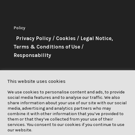
Policy
Privacy Policy
/
Cookies
/
Legal Notice,
Terms & Conditions of Use
/
Responsability
About Me
This website uses cookies
This project has received funding
We use cookies to personalise content and ads, to provide
from the European Union’s
social media features and to analyse our traffic. We also
Horizon 2020 research and
share information about your use of our site with our social
media, advertising and analytics partners who may
innovation programme under grant
combine it with other information that you’ve provided to
them or that they’ve collected from your use of their
agreement No. 841850.
services. You consent to our cookies if you continue to use
our website.