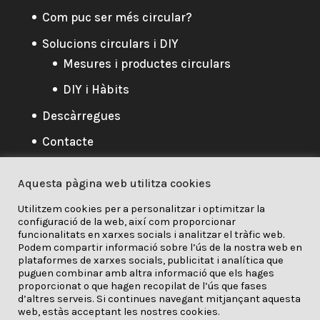
Com puc ser més circular?
Solucions circulars i DIY
Mesures i productes circulars
DIY i Hàbits
Descàrregues
Contacte
Aquesta pàgina web utilitza cookies
Utilitzem cookies per a personalitzar i optimitzar la
Política Privacidat
configuració de la web, així com proporcionar
funcionalitats en xarxes socials i analitzar el tràfic web.
Política Privacidat
/
Cookies
/
Podem compartir informació sobre l’ús de la nostra web en
plataformes de xarxes socials, publicitat i analítica que
Responsabilidat
puguen combinar amb altra informació que els hages
proporcionat o que hagen recopilat de l’ús que fases
d’altres serveis. Si continues navegant mitjançant aquesta
web, estàs acceptant les nostres cookies.